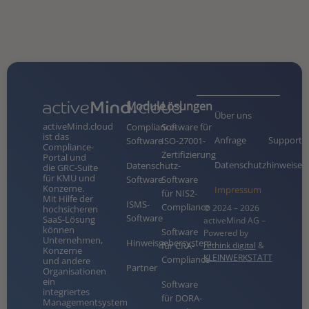
Module
Lösungen
Über uns
activeMind.cloud
Compliance-
Software für
ist das
Anfrage
Support
Software
ISO-27001-
Compliance-
Zertifizierung
Portal und
Datenschutzhinweise
Datenschutz-
die GRC-Suite
für KMU und
Software
Software
Konzerne.
Impressum
für NIS2-
Mit Hilfe der
ISMS-
Compliance
© 2024 – 2026
hochsicheren
Software
SaaS-Lösung
activeMind AG –
können
Software
Powered by
Unternehmen,
Hinweisgebersystem
für CRA-
rethink digital
&
Konzerne
KLEINWERKSTATT
Compliance
und andere
Partner
Organisationen
ein
Software
integriertes
für DORA-
Managementsystem