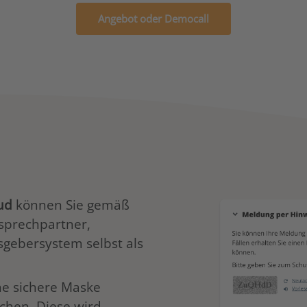
Angebot oder Democall
ud
können Sie gemäß
sprechpartner,
gebersystem selbst als
e sichere Maske
hen. Diese wird