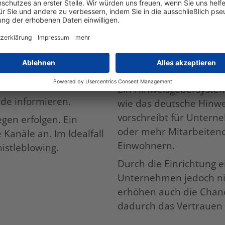
system?
Welche Unter
Hinweisgeber
schäftigte
en im Unternehmen über
Ein Hinweisgebersystem
de informieren.
wie das deutsche Hinwe
vorschreibt für Untern
gen erfolgen. Ein
oder mehr Mitarbeiten
Kanäle an. Im Idealfall
Einwohnern.
stleblowing.
Durch die Einrichtung e
Unternehmen jedoch nic
erhöhen auch die Chanc
dadurch das Vertrauen 