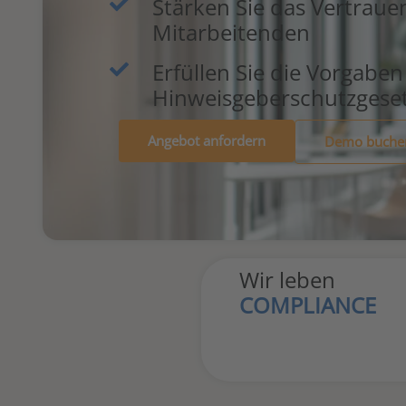
Stärken Sie das Vertraue
Mitarbeitenden
Erfüllen Sie die Vorgaben
Hinweisgeberschutzgese
Angebot anfordern
Demo buche
Wir leben
COMPLIANCE