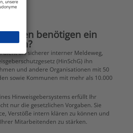
nehmen benötigen ein
system?
 dient als sicherer interner Meldeweg,
isgeberschutzgesetz (HinSchG) ihn
ehmen und andere Organisationen mit 50
den sowie Kommunen mit mehr als 10.000
ines Hinweisgebersystems erfüllt Ihr
ht nur die gesetzlichen Vorgaben. Sie
e, Verstöße intern klären zu können und
Ihrer Mitarbeitenden zu stärken.