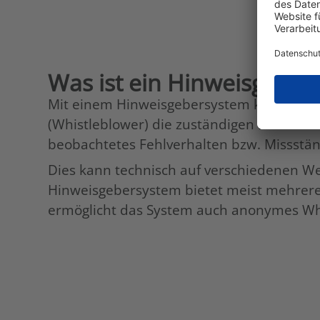
Was ist ein Hinweisgeber
Mit einem Hinweisgebersystem können Be
(Whistleblower) die zuständigen Person
beobachtetes Fehlverhalten bzw. Missstän
Dies kann technisch auf verschiedenen We
Hinweisgebersystem bietet meist mehrere 
ermöglicht das System auch anonymes Whi