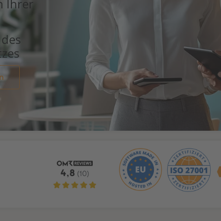
n Ihrer
 des
tzes
n