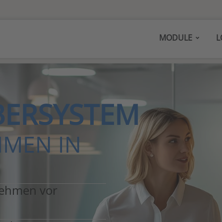
MODULE
L
BERSYSTEM
HMEN IN
nehmen vor