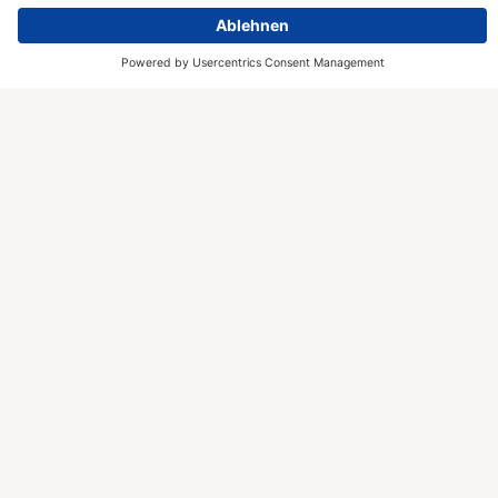
Catalogue des Bundesamts für Sicherheit in
der Informationstechnik (BSI) bietet Kriterien
für sicheres Cloud Computing.
B3S Medizinische Versorgung
Der Branchenspezifische
Sicherheitsstandard (B3S) Medizinische
Versorgung ist die wichtigste Norm für
(KRITIS-)Krankenhäuser.